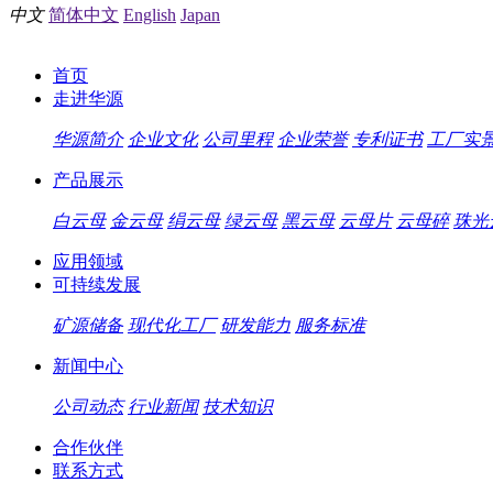
中文
简体中文
English
Japan
首页
走进华源
华源简介
企业文化
公司里程
企业荣誉
专利证书
工厂实
产品展示
白云母
金云母
绢云母
绿云母
黑云母
云母片
云母碎
珠光
应用领域
可持续发展
矿源储备
现代化工厂
研发能力
服务标准
新闻中心
公司动态
行业新闻
技术知识
合作伙伴
联系方式