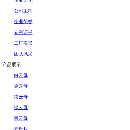
企业文化
公司里程
企业荣誉
专利证书
工厂实景
团队风采
产品展示
白云母
金云母
绢云母
绿云母
黑云母
云母片