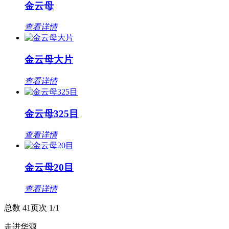
金云母
查看详情
金云母大片
查看详情
金云母325目
查看详情
金云母20目
查看详情
总数 4
1
页次 1/1
走进华源