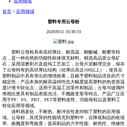
应用领域
首页
>
应用领域
塑料专用云母粉
2020/8/11 16:30:33
塑料云母粉具有高径厚比、耐高温、耐酸碱、耐磨等特
点，是一种自然的功能性粉体填充材料。精选高品质云母矿
石，采用湿磨剥片及提纯工艺加工，云母片层解理完全，保存
了云母特有的高径厚比结构（径厚比高达100以上），使其在
塑料制品中具有突出的增强效果，且赋予塑料制品优良的尺寸
稳定性；产品本身的耐高温特性也大幅度提高塑料的热变形温
度计维卡软化点，适用于高温工况零件和制品；云母与玻璃纤
维相比更具有制品表面光洁、不翘曲变形等特点。产品广泛应
用于PP、PA、PBT、PET等塑料改性、功能母粒以及塑料工
程化应用等领域。
涂料易老化，不耐热、耐冲击性差抑制了塑料的应用领
域。云母粉，其优异的性能填充到塑料中，在降低制品的收缩
率、曲翘度和弯曲度；提高制品的力学性能、耐热性、绝缘性