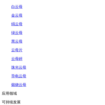
白云母
金云母
绢云母
绿云母
黑云母
云母片
云母碎
珠光云母
导电云母
煅烧云母
应用领域
可持续发展