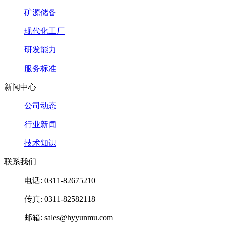
矿源储备
现代化工厂
研发能力
服务标准
新闻中心
公司动态
行业新闻
技术知识
联系我们
电话: 0311-82675210
传真: 0311-82582118
邮箱: sales@hyyunmu.com